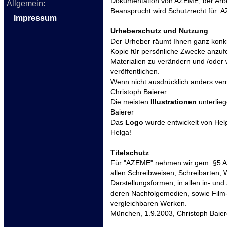
Dokumentation von AZEME, der Arbei
Allgemein:
Beansprucht wird Schutzrecht für:
Impressum
Urheberschutz und Nutzung
Der Urheber räumt Ihnen ganz konkre
Kopie für persönliche Zwecke anzufe
Materialien zu verändern und /oder 
veröffentlichen.
Wenn nicht ausdrücklich anders verm
Christoph Baierer
Die meisten
Illustrationen
unterlie
Baierer
Das
Logo
wurde entwickelt von Hel
Helga!
Titelschutz
Für "AZEME" nehmen wir gem. §5 Abs
allen Schreibweisen, Schreibarten, 
Darstellungsformen, in allen in- und
deren Nachfolgemedien, sowie Film-
vergleichbaren Werken.
München, 1.9.2003, Christoph Baier